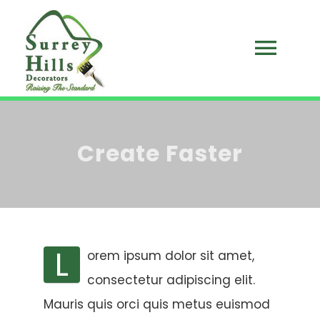
Skip
to
Togg
content
HOME
Navi
ABOUT US
Create Faster
BLOG
SERVICES
L
orem ipsum dolor sit amet,
consectetur adipiscing elit.
CONTACT
Mauris quis orci quis metus euismod